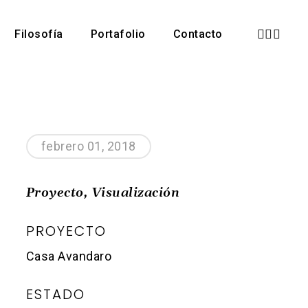
instagra
phone
email
Filosofía
Portafolio
Contacto
febrero 01, 2018
Proyecto, Visualización
PROYECTO
Casa Avandaro
ESTADO