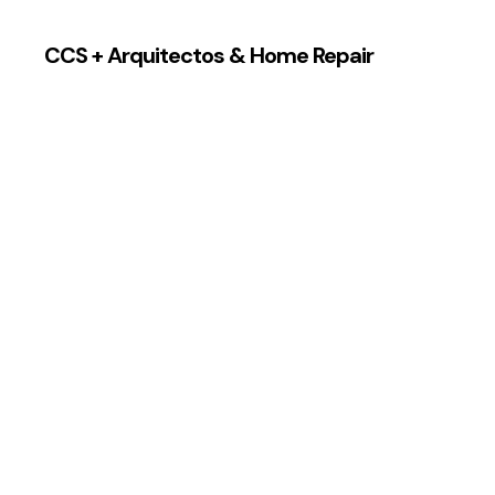
Skip
to
CCS + Arquitectos & Home Repair
main
content