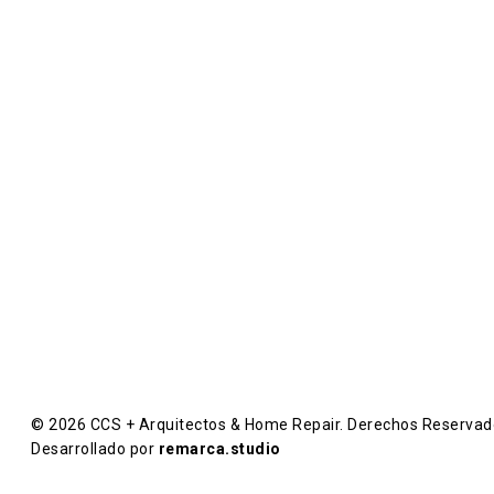
Proyectos Integrales
Diseño, Planeación, Construcción,
Remodelacion y Mantenimiento de proyectos
Arquitectónicos y Urbanísticos.
C
O
N
T
Á
C
T
A
N
O
S
© 2026 CCS + Arquitectos & Home Repair. Derechos Reservado
Desarrollado por
remarca.studio