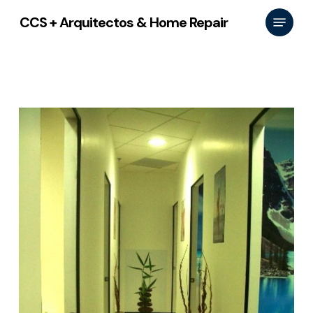
Skip
Menu
CCS + Arquitectos & Home Repair
to
main
content