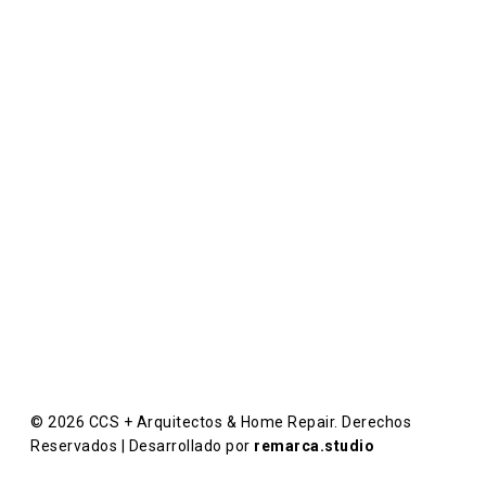
Localidad
Arquitectura, Interiorismo & Mantenimiento
Ciudad de México
México.
Contacto
T: +52 55 1393 8516
E: castillosorianocarlos@gmail.com
© 2026 CCS + Arquitectos & Home Repair. Derechos
Reservados | Desarrollado por
remarca.studio